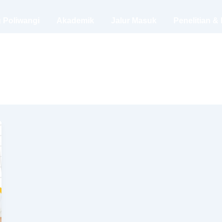
 Poliwangi
Akademik
Jalur Masuk
Penelitian &