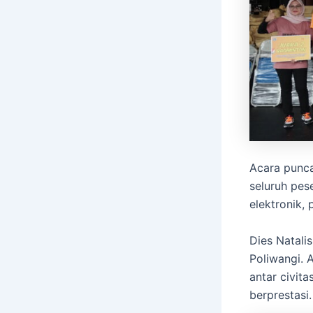
Acara punca
seluruh pes
elektronik,
Dies Natali
Poliwangi. 
antar civit
berprestasi.