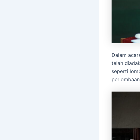
Dalam acara
telah diada
seperti lom
perlombaan 