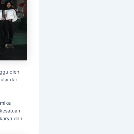
ggu oleh
lai dari
emika
 kesatuan
rkarya dan