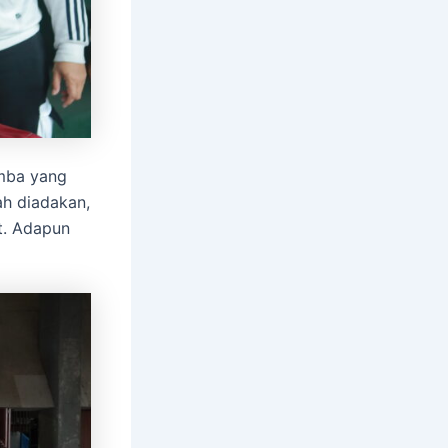
omba yang
ah diadakan,
rt. Adapun