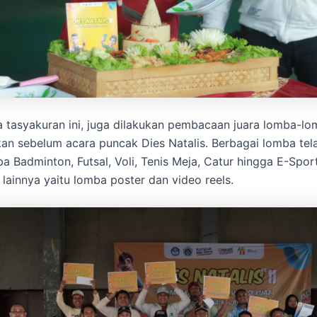
 tasyakuran ini, juga dilakukan pembacaan juara lomba-l
kan sebelum acara puncak Dies Natalis. Berbagai lomba tel
ba Badminton, Futsal, Voli, Tenis Meja, Catur hingga E-Spo
lainnya yaitu lomba poster dan video reels.