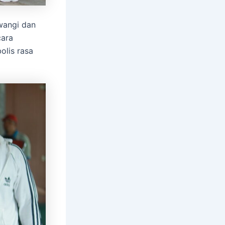
wangi dan
cara
olis rasa