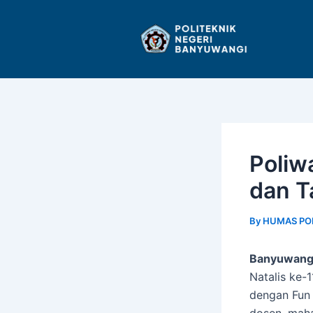
Skip
Post
to
navigation
content
Poliw
dan T
By
HUMAS PO
Banyuwangi
Natalis ke-
dengan Fun 