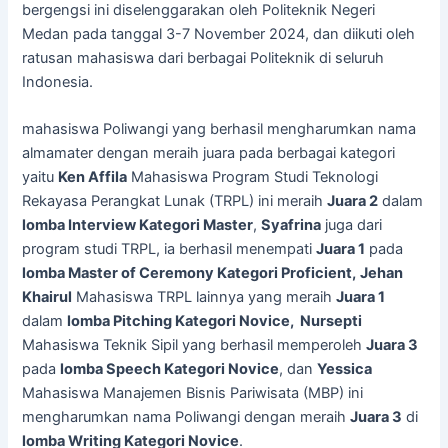
bergengsi ini diselenggarakan oleh Politeknik Negeri
Medan pada tanggal 3-7 November 2024, dan diikuti oleh
ratusan mahasiswa dari berbagai Politeknik di seluruh
Indonesia.
mahasiswa Poliwangi yang berhasil mengharumkan nama
almamater dengan meraih juara pada berbagai kategori
yaitu
Ken Affila
Mahasiswa Program Studi Teknologi
Rekayasa Perangkat Lunak (TRPL) ini meraih
Juara 2
dalam
lomba Interview Kategori Master
,
Syafrina
juga dari
program studi TRPL, ia berhasil menempati
Juara 1
pada
lomba Master of Ceremony Kategori Proficient,
Jehan
Khairul
Mahasiswa TRPL lainnya yang meraih
Juara 1
dalam
lomba Pitching Kategori Novice,
Nursepti
Mahasiswa Teknik Sipil yang berhasil memperoleh
Juara 3
pada
lomba Speech Kategori Novice
, dan
Yessica
Mahasiswa Manajemen Bisnis Pariwisata (MBP) ini
mengharumkan nama Poliwangi dengan meraih
Juara 3
di
lomba Writing Kategori Novice
.