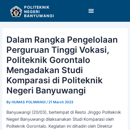
Skip
Post
to
navigation
content
Dalam Rangka Pengelolaan
Perguruan Tinggi Vokasi,
Politeknik Gorontalo
Mengadakan Studi
Komparasi di Politeknik
Negeri Banyuwangi
By
HUMAS POLIWANGI
/
21 March 2023
Banyuwangi (20/03), bertempat di Resto Jinggo Politeknik
Negeri Banyuwangi dilaksanakan Studi Komparasi oleh
Politeknik Gorontalo. Kegiatan ini dihadiri oleh Direktur