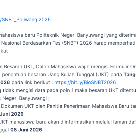
.ly/SNBT_Poliwangi2026
mahasiswa baru Politeknik Negeri Banyuwangi yang diterim
si Nasional Berdasarkan Tes (SNBT) 2026 harap memperhati
kut :
n Besaran UKT, Calon Mahasiswa wajib mengisi Formulir On
uk penentuan besaran Uang Kuliah Tunggal (UKT) pada
Tangg
2026
pada link berikut :
https://bit.ly/BioSNBT2026
g tidak mengisi data pada poin 1 maka besaran UKT ditent
k Negeri Banyuwangi ;
si Dokumen UKT oleh Panitia Penerimaan Mahasiswa Baru t
 Juni 2026
UKT mahasiswa baru akan diinformasikan melalui laman daf
ggal
08 Juni 2026