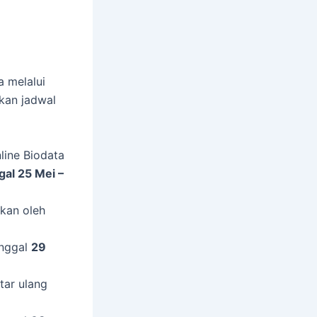
a melalui
kan jadwal
line Biodata
al 25 Mei –
ukan oleh
anggal
29
tar ulang