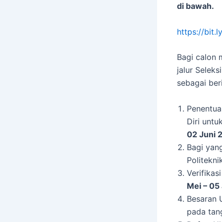
di bawah.
https://bit
Bagi calon 
jalur Selek
sebagai beri
Penentua
Diri unt
02 Juni 
Bagi yan
Politekni
Verifika
Mei – 05
Besaran 
pada tan